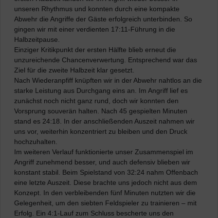
unseren Rhythmus und konnten durch eine kompakte
Abwehr die Angriffe der Gäste erfolgreich unterbinden. So
gingen wir mit einer verdienten 17:11-Führung in die
Halbzeitpause.
Einziger Kritikpunkt der ersten Hälfte blieb erneut die
unzureichende Chancenverwertung. Entsprechend war das
Ziel für die zweite Halbzeit klar gesetzt.
Nach Wiederanpfiff knüpften wir in der Abwehr nahtlos an die
starke Leistung aus Durchgang eins an. Im Angriff lief es
zunächst noch nicht ganz rund, doch wir konnten den
Vorsprung souverän halten. Nach 45 gespielten Minuten
stand es 24:18. In der anschließenden Auszeit nahmen wir
uns vor, weiterhin konzentriert zu bleiben und den Druck
hochzuhalten.
Im weiteren Verlauf funktionierte unser Zusammenspiel im
Angriff zunehmend besser, und auch defensiv blieben wir
konstant stabil. Beim Spielstand von 32:24 nahm Offenbach
eine letzte Auszeit. Diese brachte uns jedoch nicht aus dem
Konzept. In den verbleibenden fünf Minuten nutzten wir die
Gelegenheit, um den siebten Feldspieler zu trainieren – mit
Erfolg. Ein 4:1-Lauf zum Schluss bescherte uns den