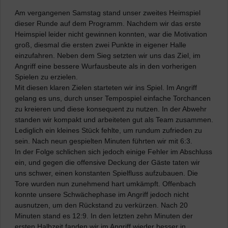
Am vergangenen Samstag stand unser zweites Heimspiel
dieser Runde auf dem Programm. Nachdem wir das erste
Heimspiel leider nicht gewinnen konnten, war die Motivation
groß, diesmal die ersten zwei Punkte in eigener Halle
einzufahren. Neben dem Sieg setzten wir uns das Ziel, im
Angriff eine bessere Wurfausbeute als in den vorherigen
Spielen zu erzielen.
Mit diesen klaren Zielen starteten wir ins Spiel. Im Angriff
gelang es uns, durch unser Tempospiel einfache Torchancen
zu kreieren und diese konsequent zu nutzen. In der Abwehr
standen wir kompakt und arbeiteten gut als Team zusammen.
Lediglich ein kleines Stück fehlte, um rundum zufrieden zu
sein. Nach neun gespielten Minuten führten wir mit 6:3.
In der Folge schlichen sich jedoch einige Fehler im Abschluss
ein, und gegen die offensive Deckung der Gäste taten wir
uns schwer, einen konstanten Spielfluss aufzubauen. Die
Tore wurden nun zunehmend hart umkämpft. Offenbach
konnte unsere Schwächephase im Angriff jedoch nicht
ausnutzen, um den Rückstand zu verkürzen. Nach 20
Minuten stand es 12:9. In den letzten zehn Minuten der
ersten Halbzeit fanden wir im Angriff wieder besser in