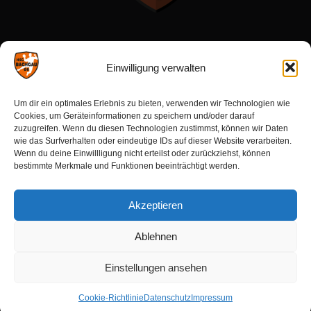
Menü:
Einwilligung verwalten
Förderverein
Um dir ein optimales Erlebnis zu bieten, verwenden wir Technologien wie
Sponsoren
Cookies, um Geräteinformationen zu speichern und/oder darauf
zuzugreifen. Wenn du diesen Technologien zustimmst, können wir Daten
wie das Surfverhalten oder eindeutige IDs auf dieser Website verarbeiten.
Wenn du deine Einwillligung nicht erteilst oder zurückziehst, können
Aktuelles:
bestimmte Merkmale und Funktionen beeinträchtigt werden.
Ergebnisse
Akzeptieren
Spielberichte
Kommende Spiele
Ablehnen
Einstellungen ansehen
Impressum
I
Datenschutz
I Cookie Richtlinie –
Spielbericht erstellen
Cookie-Richtlinie
Datenschutz
Impressum
Copyright © 2025 HSG Bachgau