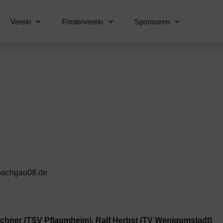
Verein
Förderverein
Sponsoren
bachgau08.de
echner (TSV Pflaumheim), Ralf Herbst (TV Wenigumstadt)