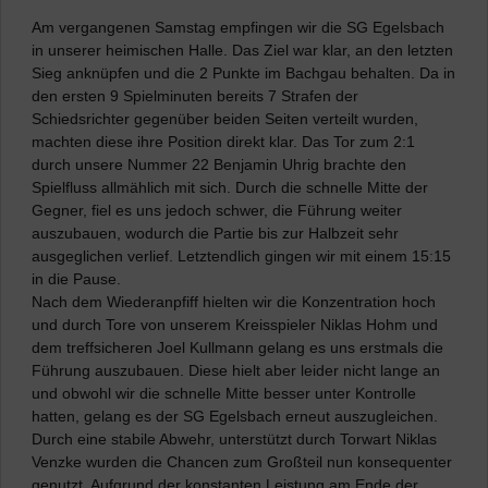
Am vergangenen Samstag empfingen wir die SG Egelsbach
in unserer heimischen Halle. Das Ziel war klar, an den letzten
Sieg anknüpfen und die 2 Punkte im Bachgau behalten. Da in
den ersten 9 Spielminuten bereits 7 Strafen der
Schiedsrichter gegenüber beiden Seiten verteilt wurden,
machten diese ihre Position direkt klar. Das Tor zum 2:1
durch unsere Nummer 22 Benjamin Uhrig brachte den
Spielfluss allmählich mit sich. Durch die schnelle Mitte der
Gegner, fiel es uns jedoch schwer, die Führung weiter
auszubauen, wodurch die Partie bis zur Halbzeit sehr
ausgeglichen verlief. Letztendlich gingen wir mit einem 15:15
in die Pause.
Nach dem Wiederanpfiff hielten wir die Konzentration hoch
und durch Tore von unserem Kreisspieler Niklas Hohm und
dem treffsicheren Joel Kullmann gelang es uns erstmals die
Führung auszubauen. Diese hielt aber leider nicht lange an
und obwohl wir die schnelle Mitte besser unter Kontrolle
hatten, gelang es der SG Egelsbach erneut auszugleichen.
Durch eine stabile Abwehr, unterstützt durch Torwart Niklas
Venzke wurden die Chancen zum Großteil nun konsequenter
genutzt. Aufgrund der konstanten Leistung am Ende der