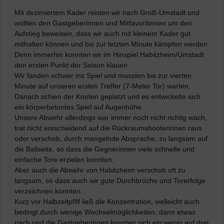
Mit dezimiertem Kader reisten wir nach Groß-Umstadt und
wollten den Gastgeberinnen und Mitfavoritinnen um den
Aufstieg beweisen, dass wir auch mit kleinem Kader gut
mithalten können und bis zur letzten Minute kämpfen werden.
Denn immerhin konnten wir im Hinspiel Habitzheim/Umstadt
den ersten Punkt der Saison klauen.
Wir fanden schwer ins Spiel und mussten bis zur vierten
Minute auf unseren ersten Treffer (7-Meter Tor) warten.
Danach schien der Knoten geplatzt und es entwickelte sich
ein körperbetontes Spiel auf Augenhöhe.
Unsere Abwehr allerdings war immer noch nicht richtig wach,
trat nicht entscheidend auf die Rückraumshooterinnen raus
oder verschob, durch mangelnde Absprache, zu langsam auf
die Ballseite, so dass die Gegnerinnen viele schnelle und
einfache Tore erzielen konnten.
Aber auch die Abwehr von Habitzheim verschob oft zu
langsam, so dass auch wir gute Durchbrüche und Torerfolge
verzeichnen konnten.
Kurz vor Halbzeitpfiff ließ die Konzentration, vielleicht auch
bedingt durch wenige Wechselmöglichkeiten, dann etwas
nach und die Gastgeberinnen konnten sich ein wenig auf drei