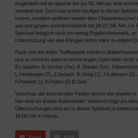
eingestellt und es dauerte bis zur 50. Minute, ehe unser
vermerkt war. Doch wie schon häufiger in dieser Spielze
nutzen, sondern verfielen wieder dem Chancenwucher!
aus und gingen vorentscheidend mit 26:23 (56. Min.) in 
Spielzeit lediglich noch ein wenig Ergebniskosmetik, an 
Unterstützung von den Rängen nichts mehr zu rütteln! Da
Fazit: von der tollen Trefferquote zuletzt in Babenhause
und so reicht es dann in einem engen Spiel eben nicht, a
Es spielten: N.Venzke (Tor), R. Riedel (Tor), J.Marenholz 
L.Hemberger (7), J.Gerlach, B.Uhrig (1), J.Kullmann (2), J
F.Pomadt (1), N.Hohm (5) B.Geis
Vorschau: die kommenden Partien führen uns jeweils in 
hier sind wir krasse Außenseiter. Vielleicht liegt uns d
Überraschungen sind wir in dieser Spielzeit ja bestens
18.00 Uhr in Hanau.
Email
Print