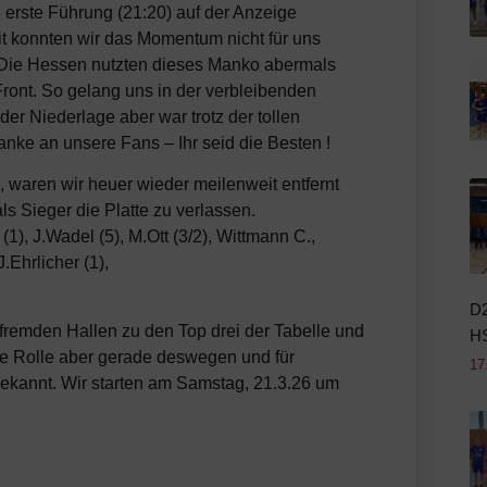
e erste Führung (21:20) auf der Anzeige
it konnten wir das Momentum nicht für uns
 Die Hessen nutzten dieses Manko abermals
Front. So gelang uns in der verbleibenden
der Niederlage aber war trotz der tollen
nke an unsere Fans – Ihr seid die Besten !
n, waren wir heuer wieder meilenweit entfernt
ls Sieger die Platte zu verlassen.
(1), J.Wadel (5), M.Ott (3/2), Wittmann C.,
.Ehrlicher (1),
D2
fremden Hallen zu den Top drei der Tabelle und
HS
iese Rolle aber gerade deswegen und für
17
 bekannt. Wir starten am Samstag, 21.3.26 um