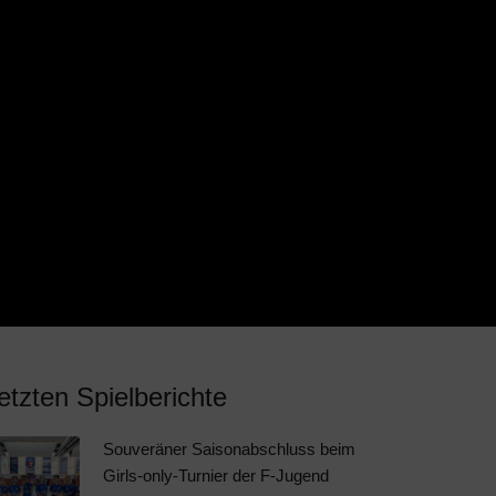
etzten Spielberichte
Souveräner Saisonabschluss beim
Girls-only-Turnier der F-Jugend