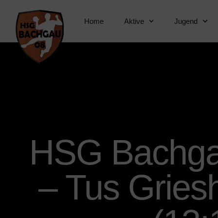
Home
Aktive
Jugend
HSG Bachga
– Tus Gries