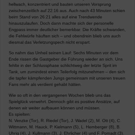
hellwach, konzentriert und bauten unseren Vorsprung
zwischenzeitlich auf 22:16 aus. Auch nach 43 Minuten schien
beim Stand von 26:21 alles auf eine Trendwende
hinauszulaufen. Doch dann machte sich der personelle
Engpass immer deutlicher bemerkbar. Die Kräfte schwanden,
die Fehlwürfe häuften sich – und obendrein blieb uns auch
diesmal das Verletzungspech nicht erspart.
So nahm das Unheil seinen Lauf: Sechs Minuten vor dem
Ende rissen die Gastgeber die Führung wieder an sich. Uns
fehlte in der Schlussphase schlichtweg der letzte Sprit im
Tank, um zumindest einen Teilerfolg mitzunehmen – den sich
die tapfer kämpfenden Jungs gemeinsam mit unseren treuen
Fans mehr als verdient gehabt hätten.
Wie so oft in den vergangenen Wochen blieb uns das
Spielglück verwehrt. Dennoch gibt es positive Ansätze, auf
denen wir weiter aufbauen können und müssen.
Es spielten:
N. Venzke (Tor), R. Riedel (Tor), J. Wadel (2), M. Ott (4), C.
Wittmann, M. Hauck, P. Kielmann (5), L. Hemberger (8), B.
Uhrig (4), J. Kullmann (3), J. Ehrlicher (4) und F. Pomadt (3).