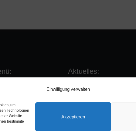
nü:
Aktuelles:
Förderverein
Ergebnisse
Einwilligung verwalten
Sponsoren
Spielberichte
Kommende Spiele
ookies, um
esen Technologien
dieser Website
Akzeptieren
önnen bestimmte