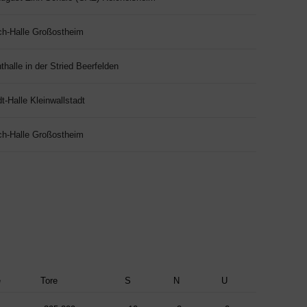
h-Halle Großostheim
halle in der Stried Beerfelden
t-Halle Kleinwallstadt
h-Halle Großostheim
e
Tore
S
N
U