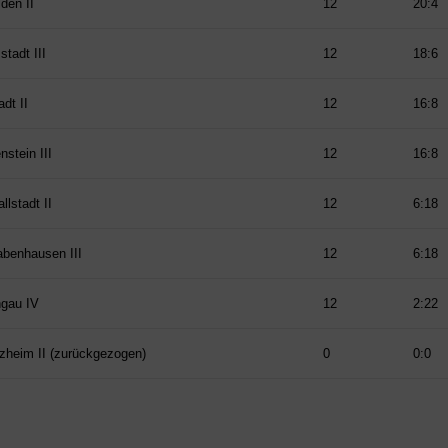
den II
12
20:4
tadt III
12
18:6
dt II
12
16:8
stein III
12
16:8
llstadt II
12
6:18
benhausen III
12
6:18
gau IV
12
2:22
zheim II (zurückgezogen)
0
0:0