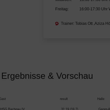
Freitag: 16:00-17:30 Uhr W
Trainer: Tobias Ott ,Aziza H
Ergebnisse & Vorschau
Gast
result
Halle
HSG Bachgau IV
31:19 (16:7)
Georg-A