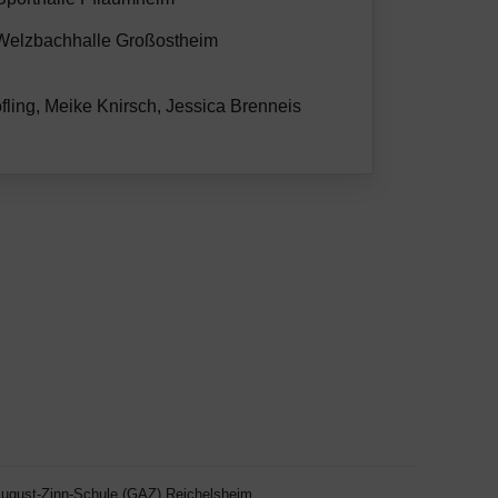
elzbachhalle Großostheim
öfling, Meike Knirsch, Jessica Brenneis
ugust-Zinn-Schule (GAZ) Reichelsheim