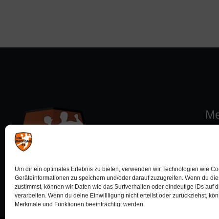
Me
Um dir ein optimales Erlebnis zu bieten, verwenden wir Technologien wie C
Geräteinformationen zu speichern und/oder darauf zuzugreifen. Wenn du di
zustimmst, können wir Daten wie das Surfverhalten oder eindeutige IDs auf 
verarbeiten. Wenn du deine Einwillligung nicht erteilst oder zurückziehst, k
Merkmale und Funktionen beeinträchtigt werden.